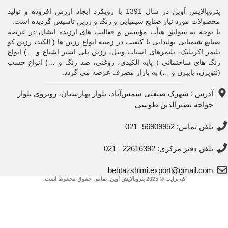
پتروپالایش آوین در سال 1391 با رویکرد ایجاد ارزش افزوده و تولید
محصولات مورد نیاز صنایع شیمیایی و رنگ و رزین تاسیس گردیده است.
با توجه به سوابق هیأت مؤسس و فعالیت های ارزنده ایشان در عرصه
صنایع شیمیایی تولیداتی با کیفیت در زمینه انواع رزین ها ( الکید، رزین کو
پلیمر اکریلیک، پلیمرهای استات ونیل، رزین پلی استر اشباع و …) انواع
رنگ های ساختمانی ( پایه الکیدی، روغنی، ضد زنگ و …) انواع چسب
(نئوپرن، بایپرن و …) به بازار مصرف عزضه می گردد.
آدرس : شهرک صنعتی شمس‌آباد، بلوار بهارستان، روبروی بلوار
خواجه نصیرالدین طوسی
تلفن تماس: 56909952- 021
تلفن دفتر مرکزی: 22616392 - 021
behtazshimi.export@gmail.com
کپی‌رایت © 2025 پتروپالایش آوین. تمامی حقوق محفوظ است.