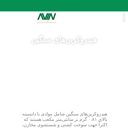
درباره ما
تماس با ما
ايمنى ، بهداشت و محيط زيست
واحدهاى اجرايى
هیدروکربن‌های سنگین
هیدروکربن‌های سنگین شامل موادی با دانسیته
بالای ۰.۸۱ گرم بر سانتی‌متر مکعب هستند که
اکثراً جهت سوخت کشتی و شستشوی مخازن،